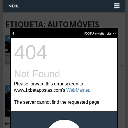
MENU
ETIQUETA: AUTOMÓVEIS
4
FECHAR e visitar site >>
ISTO MEUS AMIGOS, É A
VEÍCULOS
TRISTE REALIDADE!
Webmaster
|
28 Setembro, 2021
A triste realidade hoje em dia...
Read More
DONO DE FERRARI “PICA”
VEÍCULOS
HONDA CIVIC E ACABA
ENVERGONHADO!
Webmaster
|
3 Maio, 2019
Grande lição que o dono do Ferrari
levou!