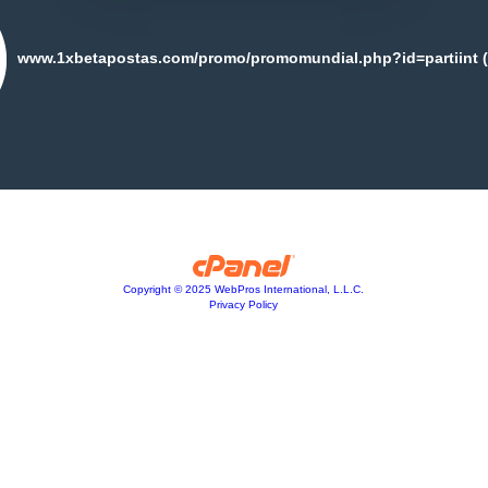
PUB
uerra da Ucrânia sem contrato de trabalho, seguro de vida e
 naquilo a que chama “uma decisão de vida”.
ER
COMENTÁRIOS
ook
Partilhar no Twitter