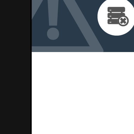
Judite Sousa foi ainda enviada para a g
dinheiro… agora, bateu com a porta.
A jornalista deixou a TVI/CNN Portugal
V
320
Partilhar no Faceb
PARTILHAS