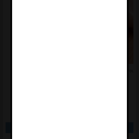
chicken breast fillets on wooden chopping board background
** Note: Shallow depth of field
VER
COMENTÁRIOS