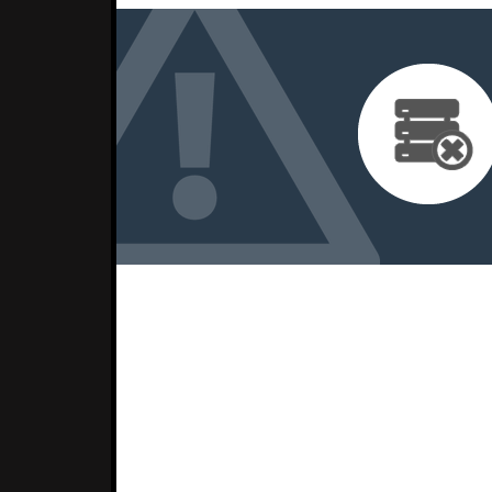
E porque é que urinamos tanto depois d
resposta foi: